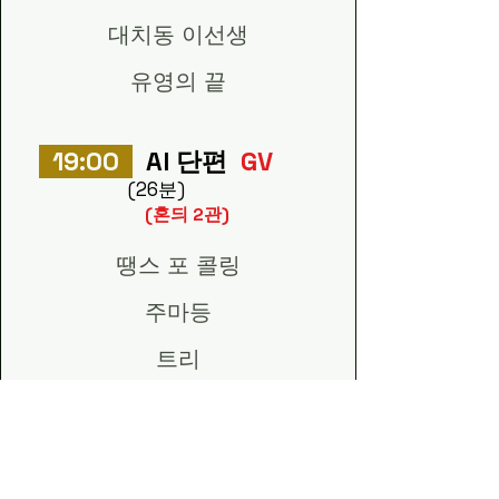
대치동 이선생
유영의 끝
19:00
AI 단편
GV
(26분)
​(혼듸 2관)
땡스 포 콜링
주마등
트리
22:00
혼듸밤