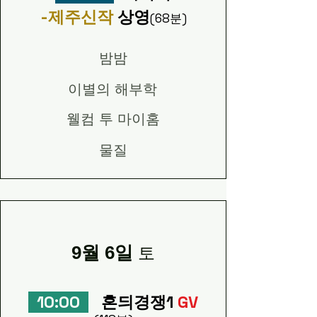
-제주신작
상영
(68분)
밤밤
이별의 해부학
웰컴 투 마이홈
물질
9월 6일
토
10:00
혼듸경쟁1
GV