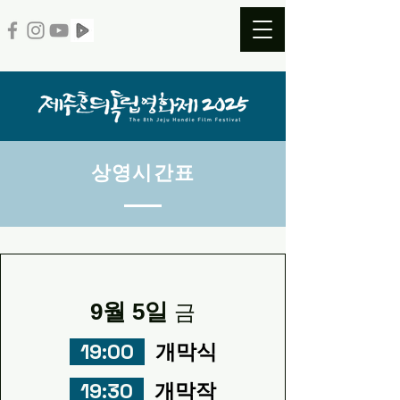
​상영시간표
9월 5일
금
19:00
개막식
19:30
개막작