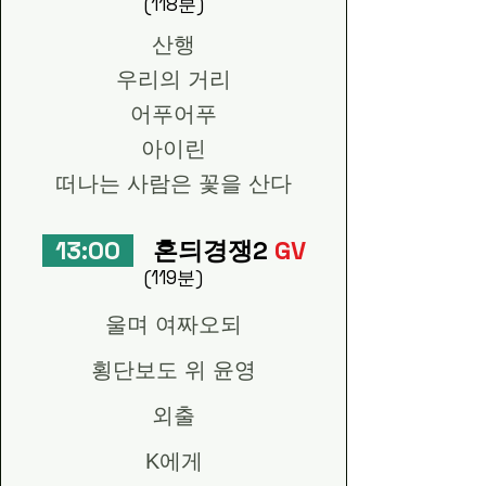
(118분)
산행
우리의 거리
어푸어푸
아이린
떠나는 사람은 꽃을 산다
13:00
혼듸경쟁2
GV
(119분)
울며 여짜오되
횡단보도 위 윤영
외출
K에게