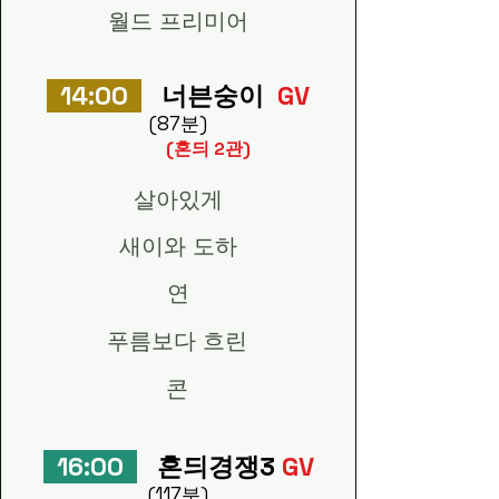
월드 프리미어
14:00
너븐숭이
GV
(87분)
​(혼듸 2관)
살아있게
새이와 도하
연
푸름보다 흐린
콘
16:00
혼듸경쟁3
GV
(117분)