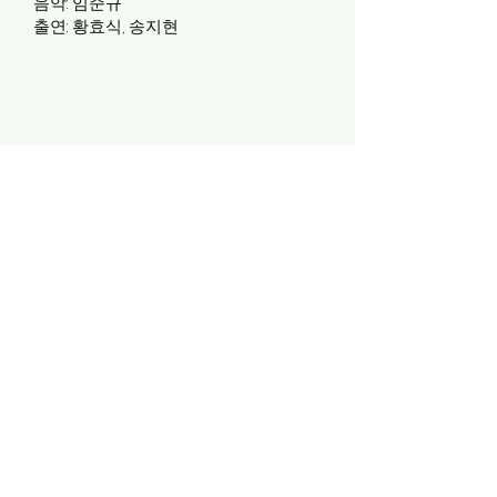
음악: 임준규
출연: 황효식, 송지현
감독
박주환
2022 <끼요회 뒤 시네마> 16min