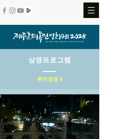
​상영프로그램
혼듸경쟁 4