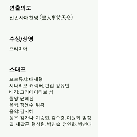
연출의도
진인사대천명 (盡人事待天命)
수상/상영
프리미어
스태프
프로듀서: 배재형
시나리오, 캐릭터, 편집: 강유민
배경: 크리에이티브 섬
촬영: 윤혜진
음향: 정윤수, 위홍
음악: 김지혜
성우: 김가나, 지승현, 김수경, 이원희, 임정
길, 제갈곤, 형상원, 박진솔, 정연화, 방선애