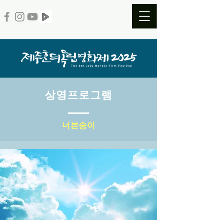
​상영프로그램
너븐숭이