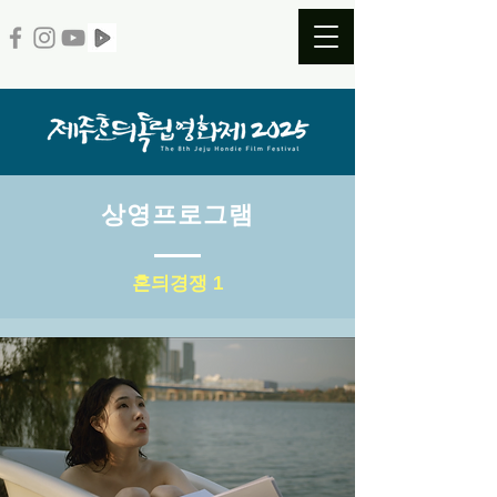
​상영프로그램
혼듸경쟁 1