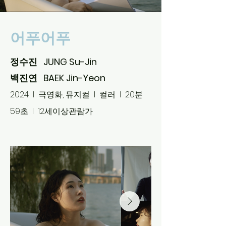
어푸어푸
정수진 JUNG Su-Jin
백진연 BAEK Jin-Yeon
2024 l 극영화, 뮤지컬 l 컬러 l 20분
59초 l 12세이상관람가