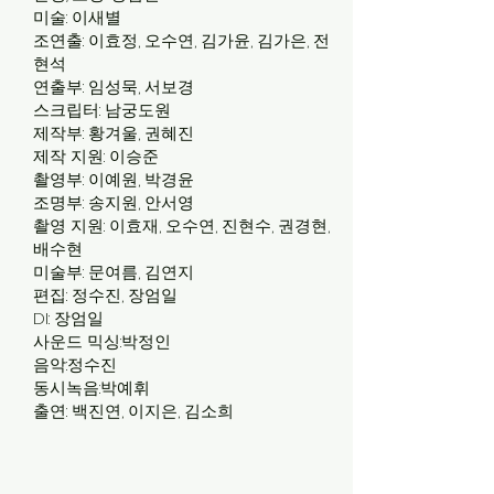
미술: 이새별
조연출: 이효정, 오수연, 김가윤, 김가은, 전
현석
연출부: 임성묵, 서보경
스크립터: 남궁도원
제작부: 황겨울, 권혜진
제작 지원: 이승준
촬영부: 이예원, 박경윤
조명부: 송지원, 안서영
촬영 지원: 이효재, 오수연, 진현수, 권경현,
배수현
미술부: 문여름, 김연지
편집: 정수진, 장엄일
DI: 장엄일
사운드 믹싱:박정인
음악:정수진
동시녹음:박예휘
​출연: 백진연, 이지은, 김소희