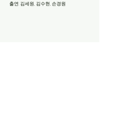
​출연: 김세원, 김수현, 손경원
감독
남서정
2023 <저는 단지 보고를> 26min 각본, 연출
2021 <우듬지> 13min 각본, 연출