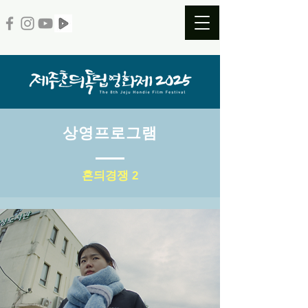
​상영프로그램
혼듸경쟁 2