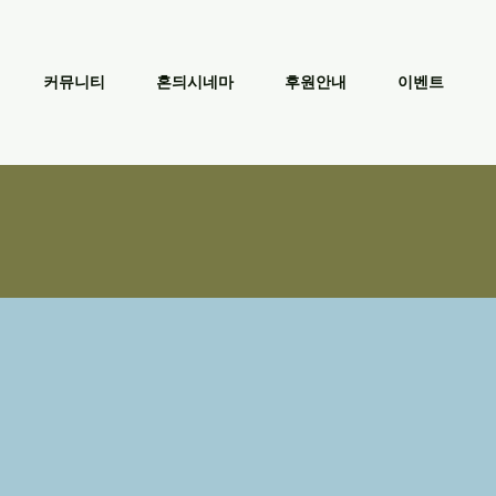
커뮤니티
혼듸시네마
후원안내
이벤트