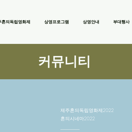
주혼듸독립영화제
상영프로그램
상영안내
부대행사
커뮤니티
제주혼듸독립영화제2022
​혼듸시네마2022