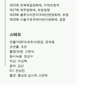
제21회 전북독립영화제, 지역초청작
제17회 제주영화제, 트멍경쟁
제23회 벨루오리존치국제단편영화제, 초청
제10회 서울구로국제어린이영화제, 경쟁
​스태프
연출/각본/프로듀서/편집: 문재웅
조연출: 조은
촬영/조명: 고현석
동시녹음: 정상수
믹싱: 이상혁
음악: 김선
D.I: 전상진
출연: 홍상표 김시하 고관재