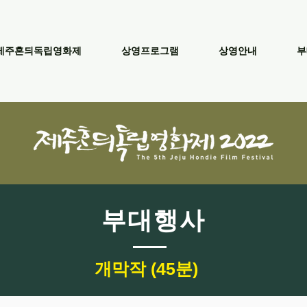
제주혼듸독립영화제
상영프로그램
상영안내
부
​부대행사
개막작 (45분)