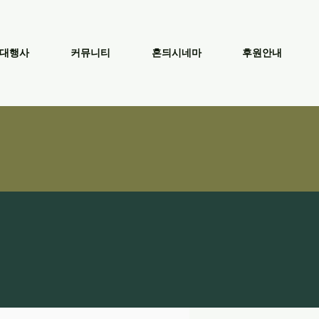
대행사
커뮤니티
혼듸시네마
후원안내