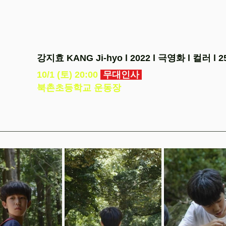
강지효 KANG Ji-hyo l 2022 l 극영화 l 컬러 l 
10/1 (토) 20:00
무대인사
북촌초등학교 운동장