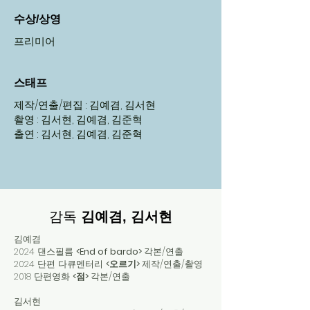
수상/상영
프리미어
스태프
제작/연출/편집 : 김예겸, 김서현
촬영 : 김서현, 김예겸, 김준혁
출연 : 김서현, 김예겸, 김준혁
감독
김예겸, 김서현
김예겸
2024 댄스필름
<End of bardo>
각본/연출
2024 단편 다큐멘터리
<오르기>
제작/연출/촬영
2018 단편영화
<점>
각본/연출
김서현