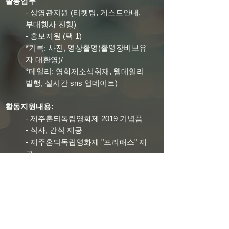
활동업무
- 상영관지원 (티켓팅, 게스트안내,
부대행사 진행)
- 홍보지원 (택 1)
*기록: 사진, 영상촬영(촬영장비보유
자 대환영)/
*데일리: 영화제소식취재, 웹데일리
발행, 실시간 sns 업데이트)
활동지원내용:
- 제주혼듸독립영화제 2019 기념품
- 식사, 간식 제공
- 제주혼듸독립영화제 "프리패스" 제
공
- 심야시간 종료시 교통비 또는 차량
지원
- 자원 활동 확인서 발급 (교육 및 활
동 완료시)
페이스북:
"사단법인 제주독립영화제"