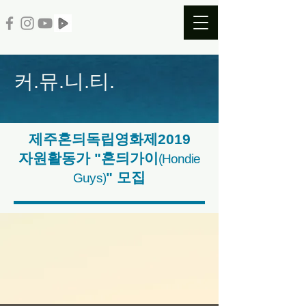
​커.뮤.니.티.
제주혼듸독립영화제2019
자원활동가 "혼듸가이
(Hondie
" 모집
Guys)