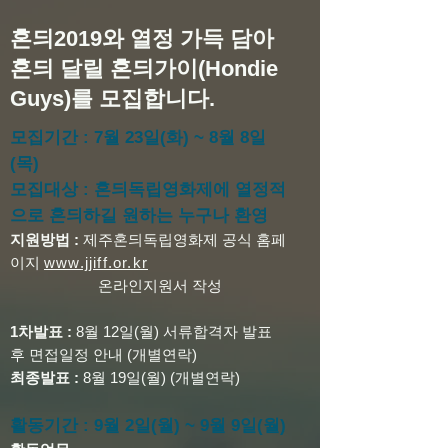
혼듸2019와 열정 가득 담아
혼듸 달릴 혼듸가이(Hondie
Guys)를 모집합니다.
모집기간 : 7월 23일(화) ~ 8월 8일
(목)
모집대상 : 혼듸독립영화제에 열정적
으로 혼듸하길 원하는 누구나 환영
지원방법 :
제주혼듸독립영화제 공식 홈페
이지
www.jjiff.or.kr
온라인지원서 작성
1차발표 :
8월 12일(월) 서류합격자 발표
후 면접일정 안내 (개별연락)
최종발표 :
8월 19일(월) (개별연락)
활동기간 : 9월 2일(월) ~ 9월 9일(월)