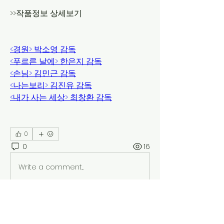
>>작품정보 상세보기
<경원> 박소영 감독
<푸르른 날에> 한은지 감독
<손님> 김민근 감독
<나는보리> 김진유 감독
<내가 사는 세상> 최창환 감독
0
0
16
Write a comment...
소개
지역독립영화특별전 "인디릴레이 제주"