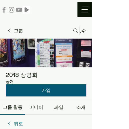
그룹
2018 상영회
공개
가입
그룹 활동
미디어
파일
소개
뒤로