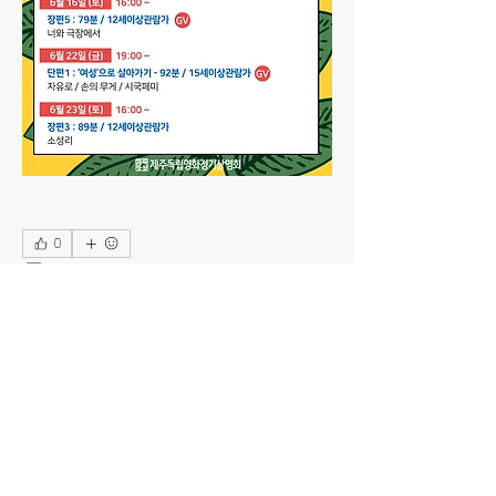
0
0
22
Write a comment...
소개
2018. 6. 15 - 12. 12