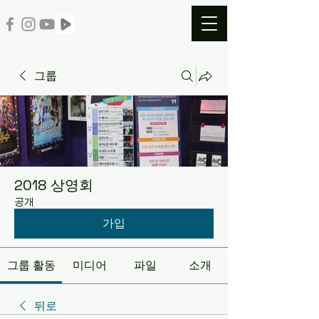
그룹
2018 상영회
공개
가입
그룹 활동
미디어
파일
소개
뒤로