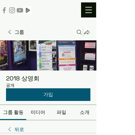
그룹
2018 상영회
공개
가입
그룹 활동
미디어
파일
소개
뒤로