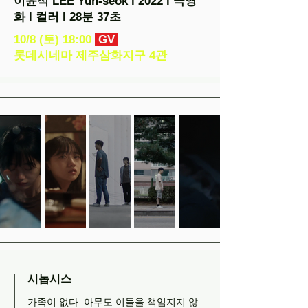
이윤석 LEE Yun-seok l 2022 l 극영
화 l 컬러 l 28분 37초
10/8 (토) 18:00
GV
롯데시네마 제주삼화지구 4관
시놉시스
가족이 없다. 아무도 이들을 책임지지 않