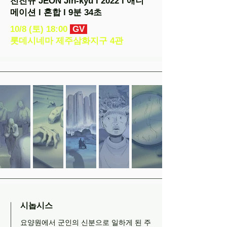
전진규 JEON Jin-kyu l 2022 l 애니
메이션 l 혼합 l 9분 34초
10/8 (토) 18:00
GV
롯데시네마 제주삼화지구 4관
시놉시스
요양원에서 군인의 신분으로 일하게 된 주