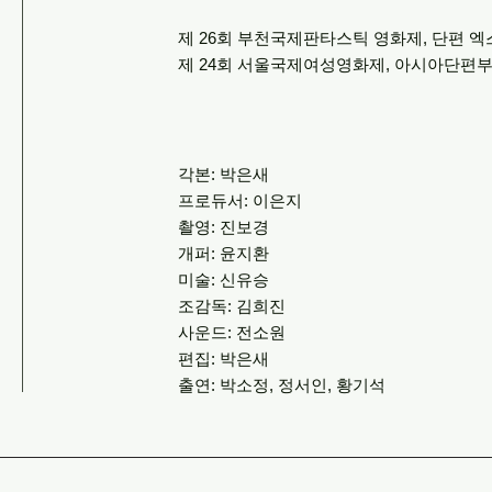
제 26회 부천국제판타스틱 영화제, 단편 
제 24회 서울국제여성영화제, 아시아단편
각본: 박은새
프로듀서: 이은지
촬영: 진보경
개퍼: 윤지환
미술: 신유승
조감독: 김희진
사운드: 전소원
편집: 박은새
출연: 박소정, 정서인, 황기석