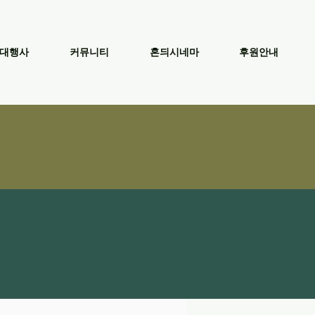
대행사
커뮤니티
혼듸시네마
후원안내