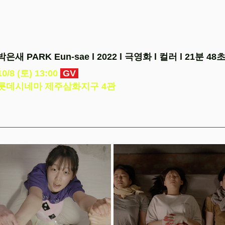
박은새 PARK Eun-sae l 2022 l 극영화 l 컬러 l 21분 48
10/8 (토) 13:00
GV
롯데시네마 제주삼화지구 4관