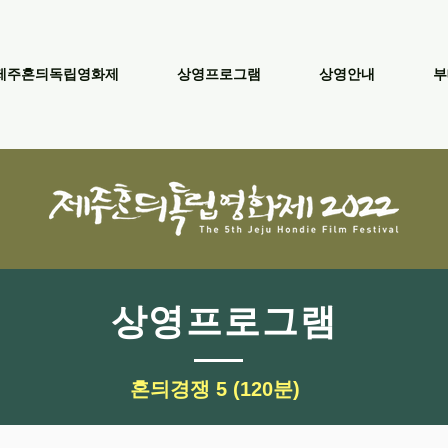
제주혼듸독립영화제
상영프로그램
상영안내
부
​상영프로그램
​혼듸경쟁 5 (120분)