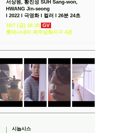
서상원, 황진성 SUH Sang-won,
HWANG Jin-seong
l 2022 l 극영화 l 컬러 l 26분 24초
10/7 (금) 18:30
GV
롯데시네마 제주삼화지구 4관
시놉시스