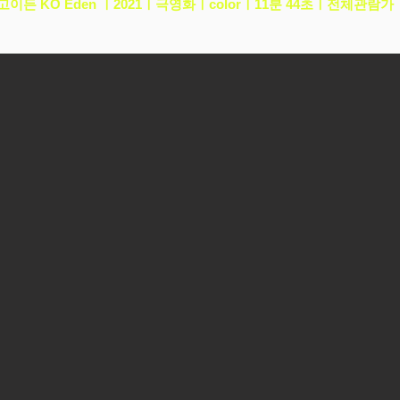
고이든 KO Eden ㅣ2021ㅣ극영화ㅣcolorㅣ11분 44초ㅣ전체관람가