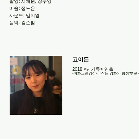
촬영: 서채원, 장주영
미술: 정도은
사운드: 임지영
음악: 김준철
​고이든
2018 <난기류> 연출
-이화그린영상제 '작은 영화의 함성'부문