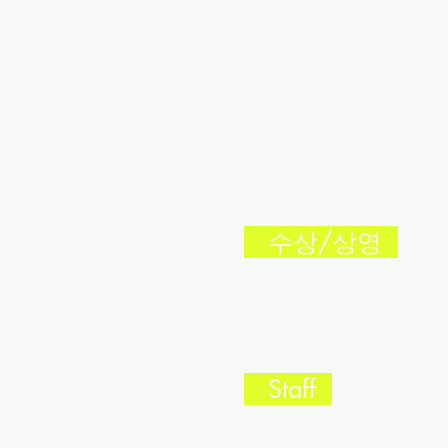
수상/상영
Staff