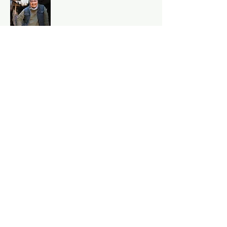
2018 <해루질>
2018 <착하게 웃는다>
2018 <시간을 삽니다>
2019 <낚시> 각본/연출
주최: (사)제주독립영화제
주관: 제주혼듸독립영화제 집행위원회