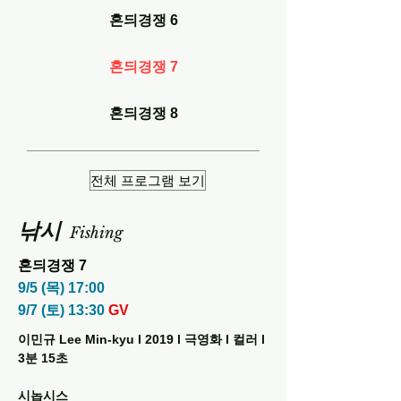
혼듸경쟁 6
혼듸경쟁 7
혼듸경쟁 8
전체 프로그램 보기
낚시
Fishing
혼듸경쟁 7
9/5 (목) 17:00
9/7 (토) 13:30
GV
이민규 Lee Min-kyu l 2019 l 극영화 l 컬러 l
3분 15초
시놉시스