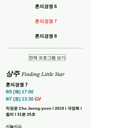
혼듸경쟁 6
혼듸경쟁 7
혼듸경쟁 8
전체 프로그램 보기
상주
Finding Little Star
혼듸경쟁 7
9/5 (목) 17:00
9/7 (토) 13:30
GV
차정윤 Cha Jeong-yoon l 2019 l 극영화 l
컬러 l 31분 25초
시놉시스