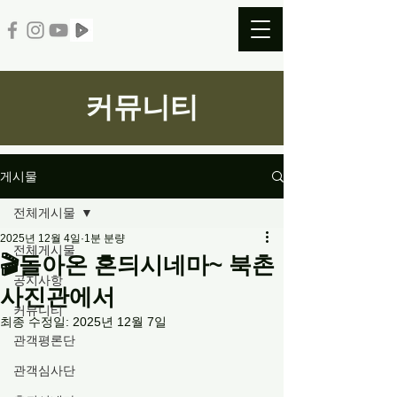
커뮤니티
게시물
전체게시물
2025년 12월 4일
1분 분량
전체게시물
🎬돌아온 혼듸시네마~ 북촌
공지사항
사진관에서
커뮤니티
최종 수정일:
2025년 12월 7일
관객평론단
관객심사단