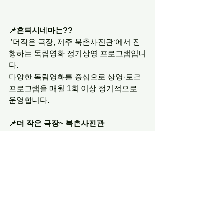
📌혼듸시네마는??
 ’더작은 극장, 제주 북촌사진관‘에서 진
행하는 독립영화 정기상영 프로그램입니
다.
다양한 독립영화를 중심으로 상영·토크 
프로그램을 매월 1회 이상 정기적으로 
운영합니다.
📌더 작은 극장~ 북촌사진관 
(제주시 조천읍 일주동로 1487)
35석 / 한국독립영화상영
문의
 제주혼듸독립영화제 사무국  
064-723-4108 / 
jjhondie@naver.com