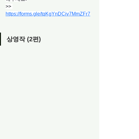
>>
https://forms.gle/tqKgYnDCiv7MmZFr7
상영작 (2편) 