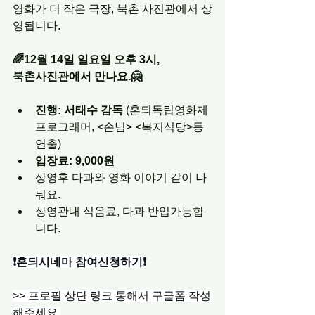
영화가 더 작은 극장, 북촌 사진관에서 상
영됩니다.
🌈12월 14일 일요일 오후 3시,
북촌사진관에서 만나요.🤗
진행: 서태수 감독
 (혼듸독립영화제 
프로그래머, <손님> <복지식당>등 
연출)
입장료: 9,000원
상영후 다과와 영화 이야기 같이 나
눠요.
상영관내 식음료, 다과 반입가능합
니다.
❗️혼듸시네마 참여신청하기❗️
>> 프로필 상단 링크 통해서 구글폼 작성
해주세요.