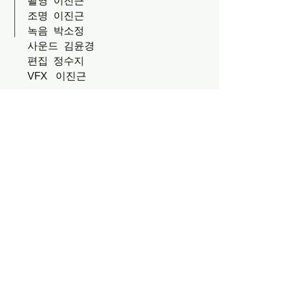
촬영 이진근
조명 이진근
녹음 박소정
사운드 김윤경
편집 정수지
VFX 이진근
​감독 정빛아름
2017 <진주에게>