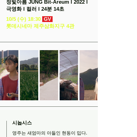
정빛아름 JUNG Bit-Areum l 2022 l
극영화 l 컬러 l 24분 14초
10/5 (수) 18:30
GV
롯데시네마 제주삼화지구 4관
시놉시스
영주는 새엄마의 아들인 현동이 밉다.