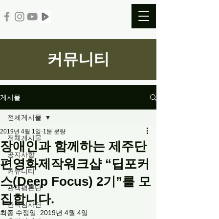
커뮤니티
게시물
전체게시물
2019년 4월 1일
1분 분량
전체게시물
장애인과 함께하는 제주단
공지사항
편영화제작워크샵 “딥포커
커뮤니티
스(Deep Focus) 2기”를 모
관객평론단
집합니다.
관객심사단
최종 수정일:
2019년 4월 4일