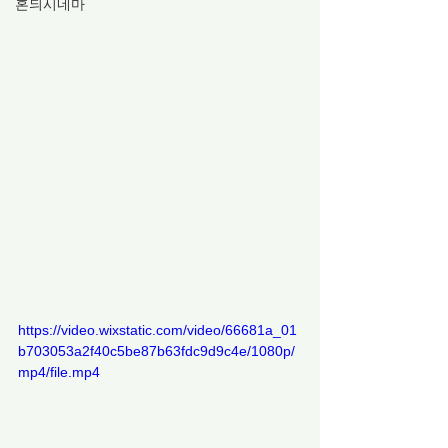
혼듸시네마
https://video.wixstatic.com/video/66681a_01
b703053a2f40c5be87b63fdc9d9c4e/1080p/
mp4/file.mp4