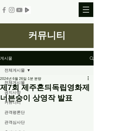
커뮤니티
게시물
전체게시물
2024년 6월 26일
1분 분량
전체게시물
제7회 제주혼듸독립영화제
공지사항
너븐숭이 상영작 발표
커뮤니티
관객평론단
관객심사단