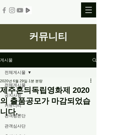
커뮤니티
게시물
전체게시물
2020년 6월 29일
1분 분량
전체게시물
제주혼듸독립영화제 2020
공지사항
의 출품공모가 마감되었습
커뮤니티
니다.
관객평론단
관객심사단