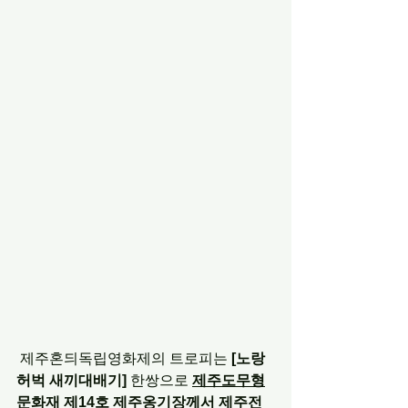
 제주혼듸독립영화제의 트로피는 
[노랑
허벅 새끼대배기]
 한쌍으로 
제주도무형
문화재 제14호 제주옹기장께서 제주전