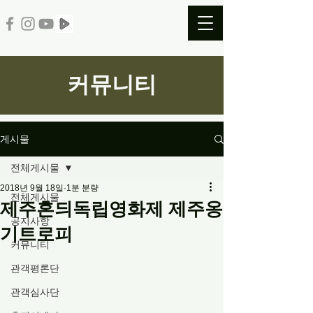
커뮤니티
게시물
전체게시물
2018년 9월 18일
1분 분량
전체게시물
제주혼듸독립영화제 제주옹
공지사항
기트로피
커뮤니티
관객평론단
관객심사단